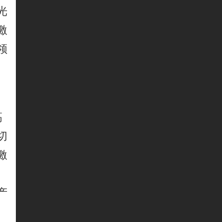
光
激
领
高
切
激
产